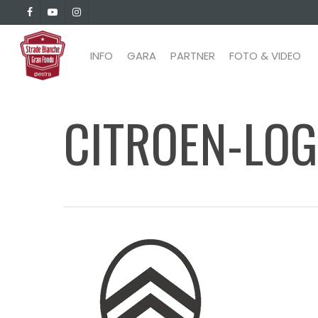
Skip
facebook
youtube
instagram
to
main
INFO
GARA
PARTNER
FOTO & VIDEO
content
CITROEN-LO