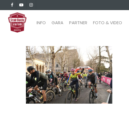
Skip
facebook
youtube
instagram
to
main
INFO
GARA
PARTNER
FOTO & VIDEO
content