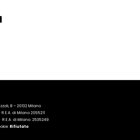
zoli, 8 – 20132 Milano
R.E.A. di Milano 2055211
 R.E.A. di Milano: 2535249
okie:
Rifiutato