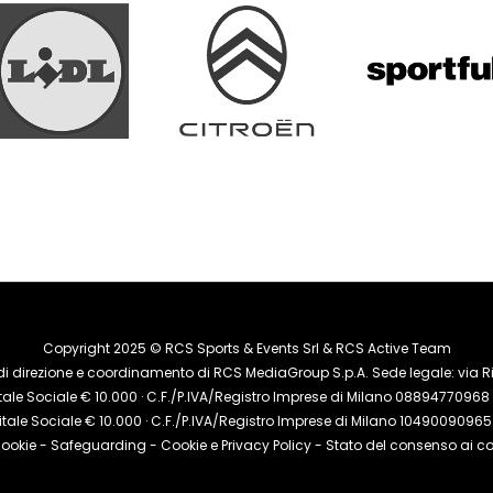
Copyright 2025 © RCS Sports & Events Srl & RCS Active Team
di direzione e coordinamento di RCS MediaGroup S.p.A. Sede legale: via Riz
le Sociale € 10.000 · C.F./P.IVA/Registro Imprese di Milano 08894770968 · 
tale Sociale € 10.000 · C.F./P.IVA/Registro Imprese di Milano 10490090965 ·
cookie
-
Safeguarding
-
Cookie e Privacy Policy
- Stato del consenso ai co