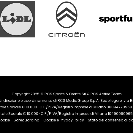
Copyright 2025 © RCS Sports & Events Srl & RCS Active Team
di direzione e coordinamento di RCS MediaGroup S.p.A. Sede legale: via Riz
le Sociale € 10.000 · C.F./P.IVA/Registro Imprese di Milano 08894770968 · 
tale Sociale € 10.000 · C.F./P.IVA/Registro Imprese di Milano 10490090965 ·
cookie
-
Safeguarding
-
Cookie e Privacy Policy
- Stato del consenso ai co