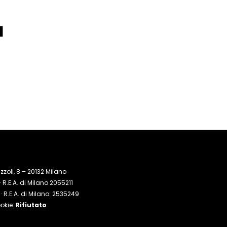
zoli, 8 – 20132 Milano
R.E.A. di Milano 2055211
 R.E.A. di Milano: 2535249
okie:
Rifiutato