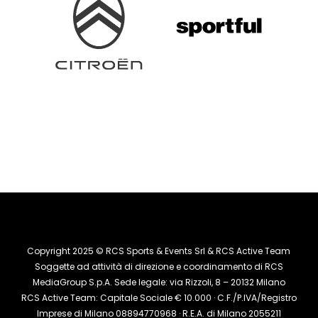
Copyright 2025 © RCS Sports & Events Srl & RCS Active Team
Soggette ad attività di direzione e coordinamento di RCS
MediaGroup S.p.A. Sede legale: via Rizzoli, 8 – 20132 Milano
RCS Active Team: Capitale Sociale € 10.000 · C.F./P.IVA/Registro
Imprese di Milano 08894770968 · R.E.A. di Milano 2055211