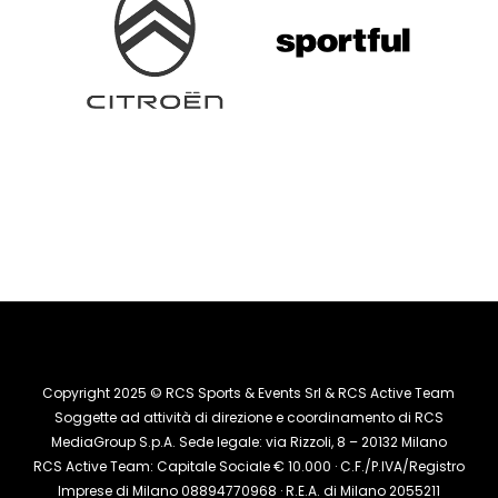
Copyright 2025 © RCS Sports & Events Srl & RCS Active Team
Soggette ad attività di direzione e coordinamento di RCS
MediaGroup S.p.A. Sede legale: via Rizzoli, 8 – 20132 Milano
RCS Active Team: Capitale Sociale € 10.000 · C.F./P.IVA/Registro
Imprese di Milano 08894770968 · R.E.A. di Milano 2055211