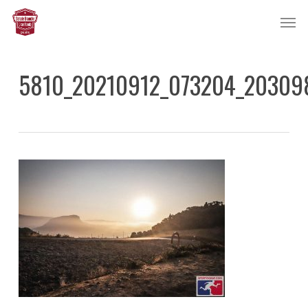
Skip
Men
to
main
content
5810_20210912_073204_20309