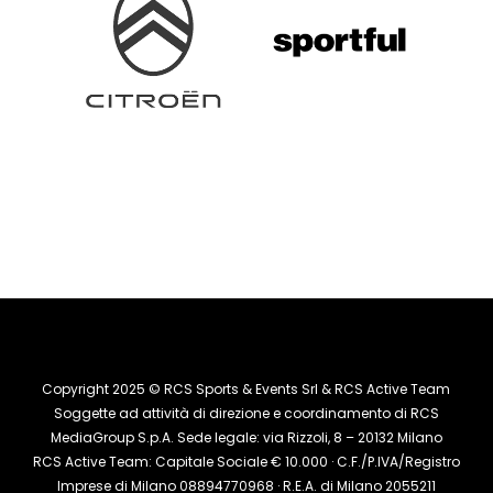
Copyright 2025 © RCS Sports & Events Srl & RCS Active Team
Soggette ad attività di direzione e coordinamento di RCS
MediaGroup S.p.A. Sede legale: via Rizzoli, 8 – 20132 Milano
RCS Active Team: Capitale Sociale € 10.000 · C.F./P.IVA/Registro
Imprese di Milano 08894770968 · R.E.A. di Milano 2055211