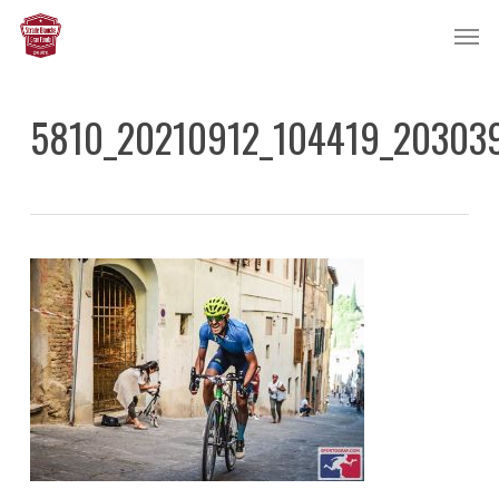
Skip
Men
to
main
content
5810_20210912_104419_203039