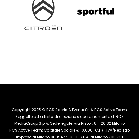
Copyright 2025 © RCS Sports & Events Srl & RCS Active Team
Soggette ad attività di direzione e coordinamento di RCS
MediaGroup S.p.A. Sede legale: via Rizzoli, 8 – 20132 Milano
RCS Active Team: Capitale Sociale € 10.000 · C.F./P.IVA/Registro
Imprese di Milano 08894770968 · R.E.A. di Milano 2055211