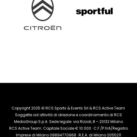
Copyright 2025 © RCS Sports & Events Srl & RCS Active Team
Soggette ad attività di direzione e coordinamento di RCS
MediaGroup S.p.A. Sede legale: via Rizzoli, 8 – 20132 Milano
RCS Active Team: Capitale Sociale € 10.000 · C.F./P.IVA/Registro
Imprese di Milano 08894770968 · R.E.A. di Milano 2055211