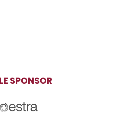
TLE SPONSOR