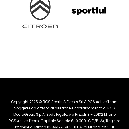
Copyright 2025 © RCS Sports & Events Srl & RCS Active Team
Soggette ad attività di direzione e coordinamento di RCS
MediaGroup S.p.A. Sede legale: via Rizzoli, 8 – 20132 Milano
RCS Active Team: Capitale Sociale € 10.000 · C.F./P.IVA/Registro
Imprese di Milano 08894770968 · R.E.A. di Milano 2055211