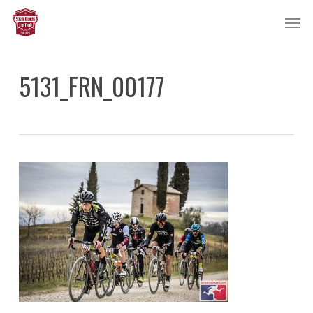
Skip
Men
to
main
content
5131_FRN_00177