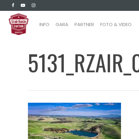
Skip
facebook
youtube
instagram
to
main
INFO
GARA
PARTNER
FOTO & VIDEO
content
5131_RZAIR_