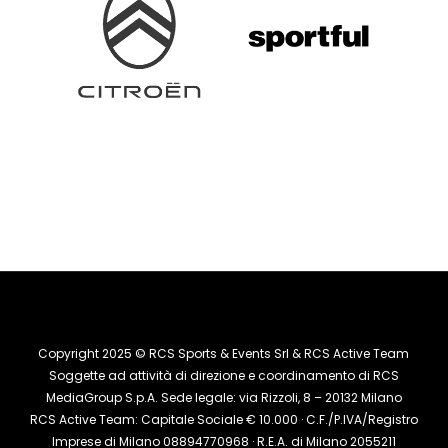
Copyright 2025 © RCS Sports & Events Srl & RCS Active Team
Soggette ad attività di direzione e coordinamento di RCS
MediaGroup S.p.A. Sede legale: via Rizzoli, 8 – 20132 Milano
RCS Active Team: Capitale Sociale € 10.000 · C.F./P.IVA/Registro
Imprese di Milano 08894770968 · R.E.A. di Milano 2055211