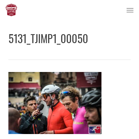
Skip
Men
to
main
content
5131_TJIMP1_00050