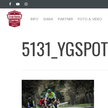
Skip
facebook
youtube
instagram
to
main
INFO
GARA
PARTNER
FOTO & VIDEO
content
5131_YGSPOT