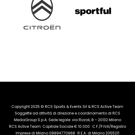
Copyright 2025 © RCS Sports & Events Srl & RCS Active Team
Soggette ad attività di direzione e coordinamento di RCS
MediaGroup S.p.A. Sede legale: via Rizzoli, 8 – 20132 Milano
RCS Active Team: Capitale Sociale € 10.000 · C.F./P.IVA/Registro
Imprese di Milano 08894770968 · R.E.A. di Milano 2055211