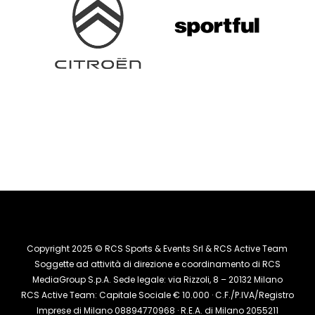
Copyright 2025 © RCS Sports & Events Srl & RCS Active Team
Soggette ad attività di direzione e coordinamento di RCS
MediaGroup S.p.A. Sede legale: via Rizzoli, 8 – 20132 Milano
RCS Active Team: Capitale Sociale € 10.000 · C.F./P.IVA/Registro
Imprese di Milano 08894770968 · R.E.A. di Milano 2055211