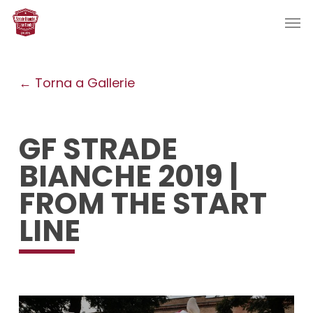
Skip
Men
to
main
content
← Torna a Gallerie
GF STRADE
BIANCHE 2019 |
FROM THE START
LINE