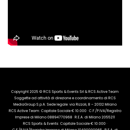
Copyright 2025 © RCS Sports & Events Srl & RCS Active Team
Soggette ad attività di direzione e coordinamento di RCS
MediaGroup S.p.A. Sede legale: via Rizzoli, 8 – 20132 Milano
RCS Active Team: Capitale Sociale € 10.000 · C.F./P.IVA/Registro
Imprese di Milano 08894770968 · R.E.A. di Milano 2055211
RCS Sports & Events: Capitale Sociale € 10.000 ·
C.F./P.IVA/Registro Imprese di Milano 10490090965 · R.E.A. di