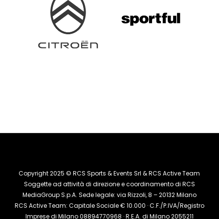
Copyright 2025 © RCS Sports & Events Srl & RCS Active Team
Soggette ad attività di direzione e coordinamento di RCS
MediaGroup S.p.A. Sede legale: via Rizzoli, 8 – 20132 Milano
RCS Active Team: Capitale Sociale € 10.000 · C.F./P.IVA/Registro
Imprese di Milano 08894770968 · R.E.A. di Milano 2055211