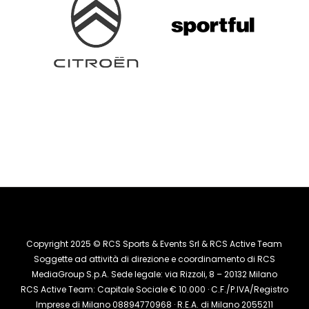
Copyright 2025 © RCS Sports & Events Srl & RCS Active Team
Soggette ad attività di direzione e coordinamento di RCS
MediaGroup S.p.A. Sede legale: via Rizzoli, 8 – 20132 Milano
RCS Active Team: Capitale Sociale € 10.000 · C.F./P.IVA/Registro
Imprese di Milano 08894770968 · R.E.A. di Milano 2055211