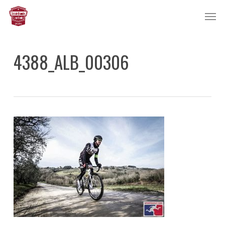
Skip
Men
to
main
content
4388_ALB_00306