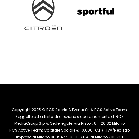
Copyright 2025 © RCS Sports & Events Srl & RCS Active Team
Soggette ad attività di direzione e coordinamento di RCS
MediaGroup S.p.A. Sede legale: via Rizzoli, 8 – 20132 Milano
RCS Active Team: Capitale Sociale € 10.000 · C.F./P.IVA/Registro
Imprese di Milano 08894770968 · R.E.A. di Milano 2055211