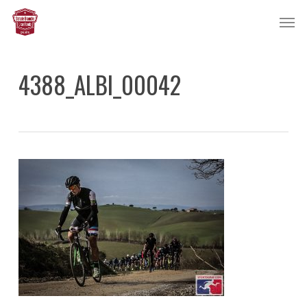
Skip
Men
to
main
content
4388_ALBI_00042