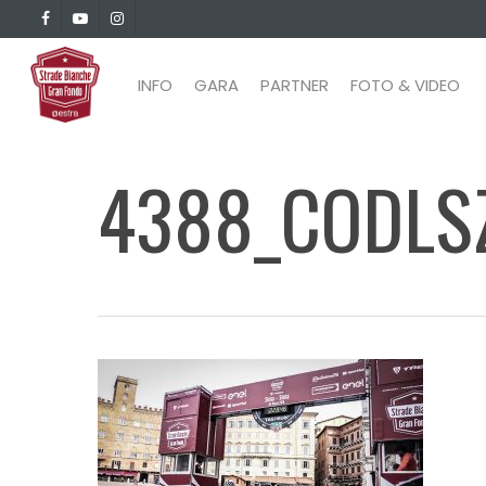
Skip
facebook
youtube
instagram
to
main
INFO
GARA
PARTNER
FOTO & VIDEO
content
4388_CODLS