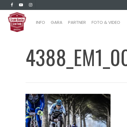
Skip
facebook
youtube
instagram
to
main
INFO
GARA
PARTNER
FOTO & VIDEO
content
4388_EM1_0