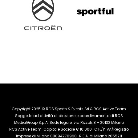
Copyright 2025 © RCS Sports & Events Srl & RCS Active Team
Soggette ad attività di direzione e coordinamento di RCS
MediaGroup S.p.A. Sede legale: via Rizzoli, 8 – 20132 Milano
RCS Active Team: Capitale Sociale € 10.000 · C.F./P.IVA/Registro
Imprese di Milano 08894770968 · R.E.A. di Milano 2055211