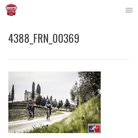
Skip
Men
to
main
content
4388_FRN_00369