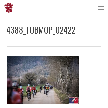
Skip
Men
to
main
content
4388_TOBMOP_02422