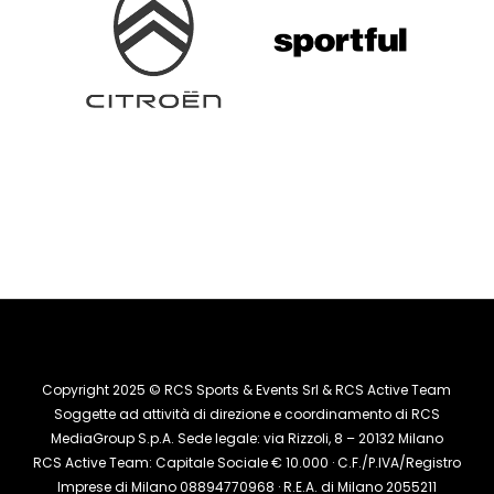
Copyright 2025 © RCS Sports & Events Srl & RCS Active Team
Soggette ad attività di direzione e coordinamento di RCS
MediaGroup S.p.A. Sede legale: via Rizzoli, 8 – 20132 Milano
RCS Active Team: Capitale Sociale € 10.000 · C.F./P.IVA/Registro
Imprese di Milano 08894770968 · R.E.A. di Milano 2055211