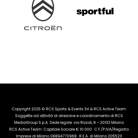
Copyright 2025 © RCS Sports & Events Srl & RCS Active Team
Soggette ad attività di direzione e coordinamento di RCS
MediaGroup S.p.A. Sede legale: via Rizzoli, 8 – 20132 Milano
RCS Active Team: Capitale Sociale € 10.000 · C.F./P.IVA/Registro
Imprese di Milano 08894770968 · R.E.A. di Milano 2055211