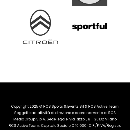
Copyright 2025 © RCS Sports & Events Srl & RCS Active Team
Soggette ad attività di direzione e coordinamento di RCS
MediaGroup S.p.A. Sede legale: via Rizzoli, 8 – 20132 Milano
RCS Active Team: Capitale Sociale € 10.000 · C.F./P.IVA/Registro