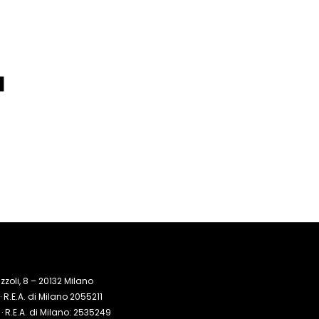
zoli, 8 – 20132 Milano
R.E.A. di Milano 2055211
 R.E.A. di Milano: 2535249