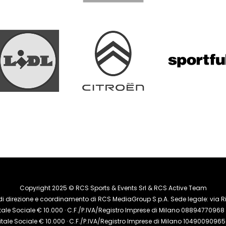
Copyright 2025 © RCS Sports & Events Srl & RCS Active Team
di direzione e coordinamento di RCS MediaGroup S.p.A. Sede legale: via Riz
le Sociale € 10.000 · C.F./P.IVA/Registro Imprese di Milano 08894770968 · 
tale Sociale € 10.000 · C.F./P.IVA/Registro Imprese di Milano 10490090965 ·