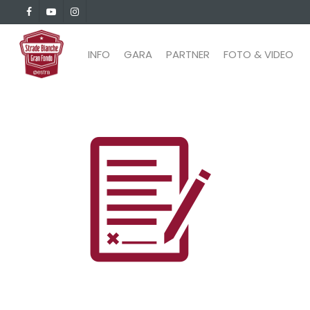
Skip
facebook
youtube
instagram
to
main
INFO
GARA
PARTNER
FOTO & VIDEO
content