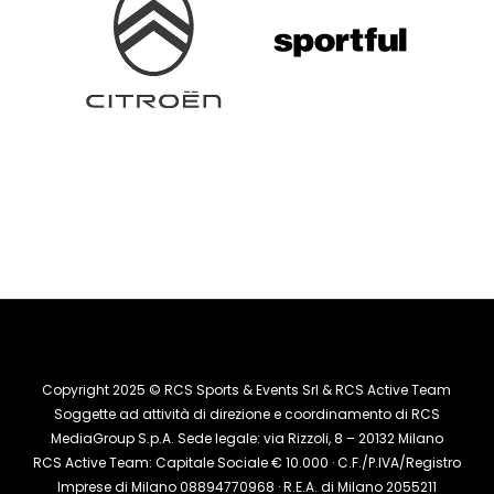
Copyright 2025 © RCS Sports & Events Srl & RCS Active Team
Soggette ad attività di direzione e coordinamento di RCS
MediaGroup S.p.A. Sede legale: via Rizzoli, 8 – 20132 Milano
RCS Active Team: Capitale Sociale € 10.000 · C.F./P.IVA/Registro
Imprese di Milano 08894770968 · R.E.A. di Milano 2055211