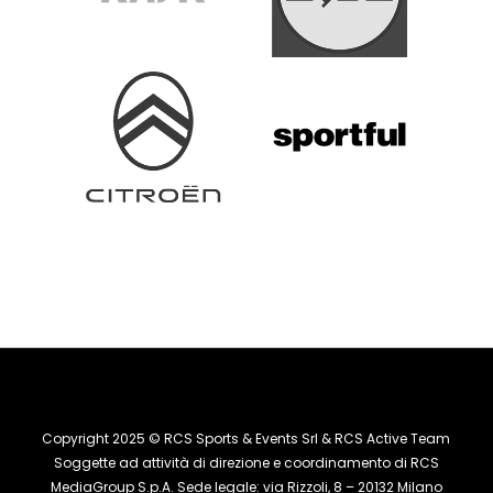
Copyright 2025 © RCS Sports & Events Srl & RCS Active Team
Soggette ad attività di direzione e coordinamento di RCS
MediaGroup S.p.A. Sede legale: via Rizzoli, 8 – 20132 Milano