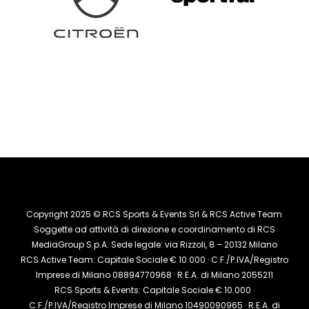
Copyright 2025 © RCS Sports & Events Srl & RCS Active Team
Soggette ad attività di direzione e coordinamento di RCS
MediaGroup S.p.A. Sede legale: via Rizzoli, 8 – 20132 Milano
RCS Active Team: Capitale Sociale € 10.000 · C.F./P.IVA/Registro
Imprese di Milano 08894770968 · R.E.A. di Milano 2055211
RCS Sports & Events: Capitale Sociale € 10.000 ·
C.F./P.IVA/Registro Imprese di Milano 10490090965 · R.E.A. di