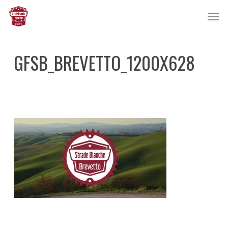
Skip
Men
to
main
content
GFSB_BREVETTO_1200X628