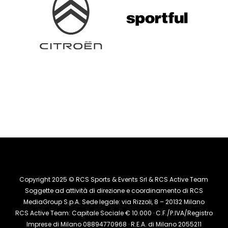
Copyright 2025 © RCS Sports & Events Srl & RCS Active Team
Soggette ad attività di direzione e coordinamento di RCS
MediaGroup S.p.A. Sede legale: via Rizzoli, 8 – 20132 Milano
RCS Active Team: Capitale Sociale € 10.000 · C.F./P.IVA/Registro
Imprese di Milano 08894770968 · R.E.A. di Milano 2055211