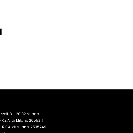
zoli, 8 – 20132 Milano
R.E.A. di Milano 2055211
 R.E.A. di Milano: 2535249