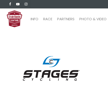
Skip
facebook
youtube
instagram
to
main
INFO
RACE
PARTNERS
PHOTO & VIDEO
content