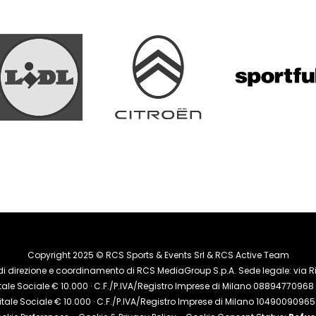
Copyright 2025 © RCS Sports & Events Srl & RCS Active Team
di direzione e coordinamento di RCS MediaGroup S.p.A. Sede legale: via Riz
le Sociale € 10.000 · C.F./P.IVA/Registro Imprese di Milano 08894770968 · 
tale Sociale € 10.000 · C.F./P.IVA/Registro Imprese di Milano 10490090965 ·